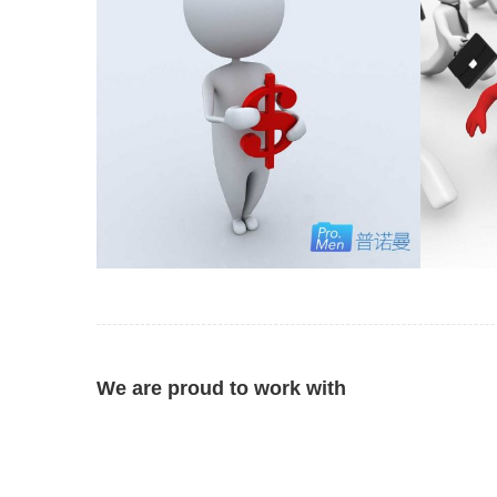
AZONE薪酬管理
人力资源
,
功能模块
,
培训行业
,
客户
,
所属行
人力资
业
,
文化行业
,
艾诺连锁
,
零售行业
,
餐饮行业
We are proud to work with