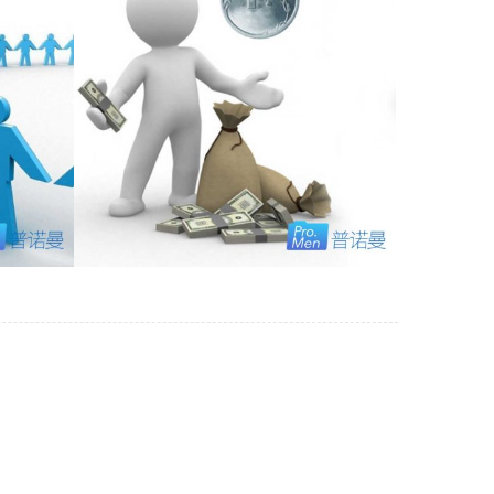
理
AIVIS薪酬管理
所属行
人力资源
,
功能模块
,
客户
,
所属行业
,
美妆行
业
业
,
艾唯诗
,
财务管理