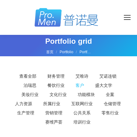
Portfolio grid
您在这里：
首页
Portfolio
Portf…
查看全部
财务管理
艾唯诗
艾诺连锁
泊瑞思
餐饮行业
客户
盛大文学
美妆行业
文化行业
功能模块
全案
人力资源
所属行业
互联网行业
仓储管理
生产管理
营销管理
公共关系
零售行业
赛维芦荟
培训行业