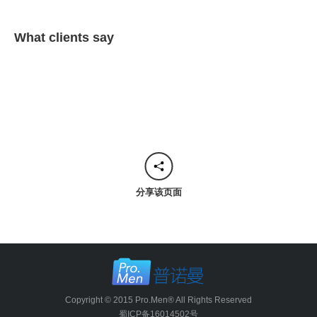
What clients say
分享该页面
Copyright © 2015 Pro.Men® All Rights Reserved
蜀ICP备16014502号